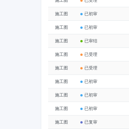
施工图
民生·城市主人三期4#7#1
已受理
施工图
民生·城市主人三期交付
已初审
施工图
中国农业发展银行冠县支
已初审
施工图
聊城奥德能源有限公司天然气
已审结
施工图
东阿县前进街职业教育学
已受理
施工图
山东冠华工业科技有限公司
已受理
施工图
中国建设银行聊城东昌府
已初审
施工图
聊城吾喜梦家纺有限公司
已初审
施工图
中国工商银行聊城分行茌
已初审
施工图
阳谷县实验中学新建综合楼及
已复审