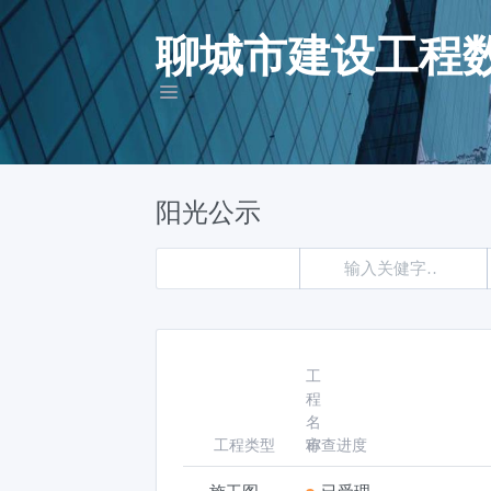
聊城市建设工程
阳光公示
工
程
名
工程类型
称
审查进度