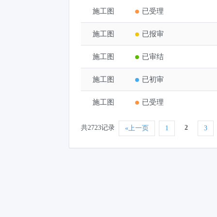
施工图
阳谷颐馨园康养有限公司
已受理
施工图
阳谷县阎楼镇赵堂村仓储
已报审
施工图
齐鲁电气装备研发智造产
已审结
施工图
农发行东阿县支行营业厅
已初审
施工图
国家税务总局阳谷县税务
已受理
共2723记录
2
«上一页
1
3